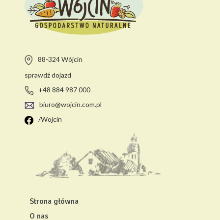
88-324 Wójcin
sprawdź dojazd
+48 884 987 000
biuro@wojcin.com.pl
/Wojcin
Strona główna
O nas