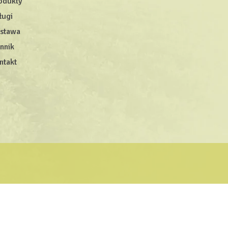
odukty
ługi
stawa
nnik
ntakt