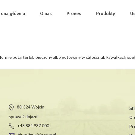
rona główna
O nas
Proces
Produkty
Us
mie potartej lub pieczony albo gotowany w całości lub kawałkach speł
88-324 Wójcin
St
sprawdź dojazd
O 
+48 884 987 000
Pr
biuro@wojcin.com.pl