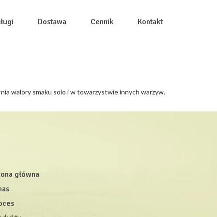
ługi
Dostawa
Cennik
Kontakt
nia walory smaku solo i w towarzystwie innych warzyw.
rona główna
nas
oces