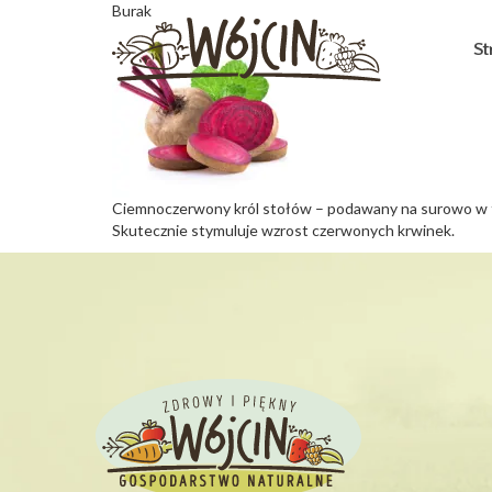
Burak
St
Ciemnoczerwony król stołów – podawany na surowo w for
Skutecznie stymuluje wzrost czerwonych krwinek.